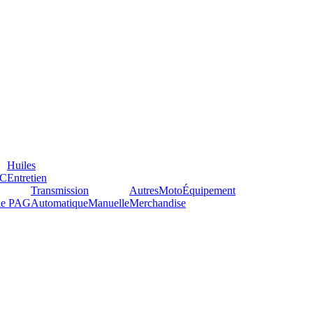
Huiles
NC
Entretien
Transmission
Autres
Moto
Équipement
le PAG
Automatique
Manuelle
Merchandise