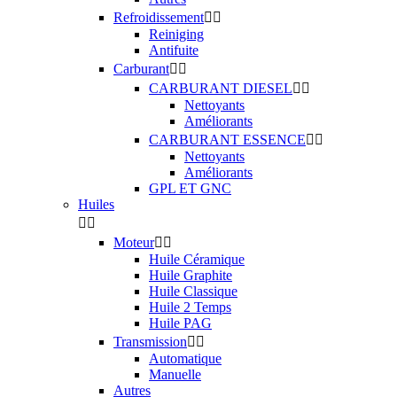
Refroidissement


Reiniging
Antifuite
Carburant


CARBURANT DIESEL


Nettoyants
Améliorants
CARBURANT ESSENCE


Nettoyants
Améliorants
GPL ET GNC
Huiles


Moteur


Huile Céramique
Huile Graphite
Huile Classique
Huile 2 Temps
Huile PAG
Transmission


Automatique
Manuelle
Autres