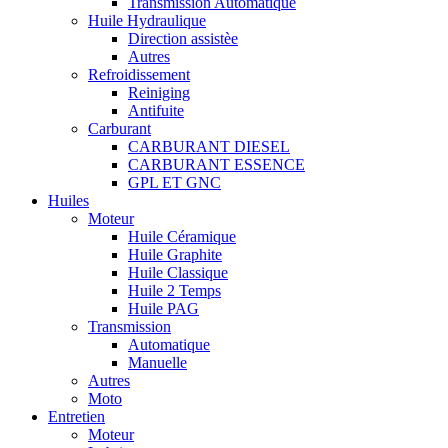
Transmission Automatique
Huile Hydraulique
Direction assistèe
Autres
Refroidissement
Reiniging
Antifuite
Carburant
CARBURANT DIESEL
CARBURANT ESSENCE
GPL ET GNC
Huiles
Moteur
Huile Céramique
Huile Graphite
Huile Classique
Huile 2 Temps
Huile PAG
Transmission
Automatique
Manuelle
Autres
Moto
Entretien
Moteur