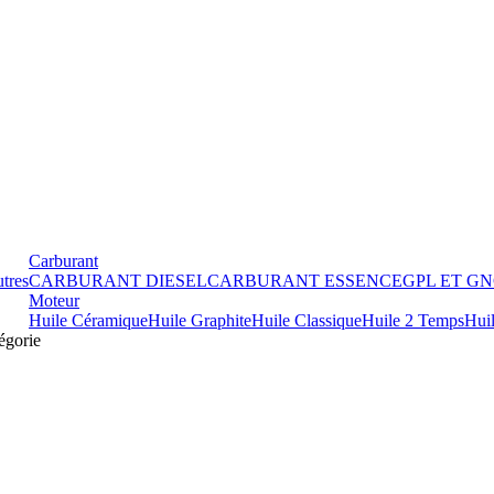
Carburant
tres
CARBURANT DIESEL
CARBURANT ESSENCE
GPL ET G
Moteur
Huile Céramique
Huile Graphite
Huile Classique
Huile 2 Temps
Hui
égorie