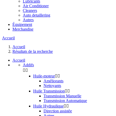
Lubricants
Air Conditioner
Cleaners
Auto detaillering
Autres
Équipement
Merchandise
Accueil
Accueil
Résultats de la recherche
Accueil
Addifs


Huile-moteur


Améliorants
Nettoyants
Huile Transmission


Transmission Manuelle
Transmission Automatique
Huile Hydraulique


Direction assistèe
Autres