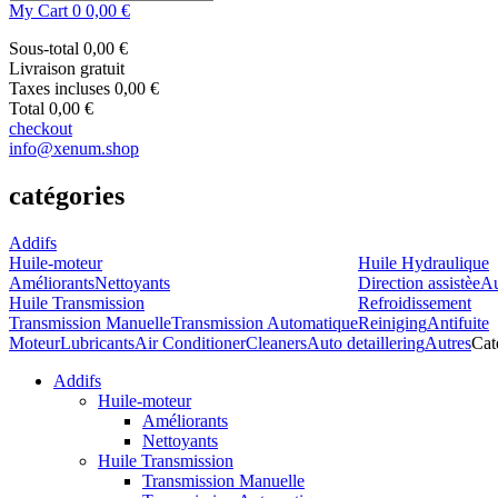
My Cart
0
0,00 €
Sous-total
0,00 €
Livraison
gratuit
Taxes incluses
0,00 €
Total
0,00 €
checkout
info@xenum.shop
catégories
Addifs
Huile-moteur
Huile Hydraulique
Améliorants
Nettoyants
Direction assistèe
Au
Huile Transmission
Refroidissement
Transmission Manuelle
Transmission Automatique
Reiniging
Antifuite
Moteur
Lubricants
Air Conditioner
Cleaners
Auto detaillering
Autres
Cat
Addifs
Huile-moteur
Améliorants
Nettoyants
Huile Transmission
Transmission Manuelle